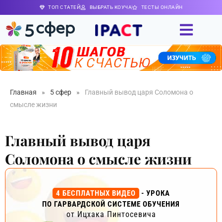
ТОП СТАТЕЙ
ВЫБРАТЬ КОУЧА
ТЕСТЫ ОНЛАЙН
Главная
»
5 сфер
»
Главный вывод царя Соломона о
смысле жизни
Главный вывод царя
Соломона о смысле жизни
4 БЕСПЛАТНЫХ ВИДЕО
- УРОКА
ПО ГАРВАРДСКОЙ СИСТЕМЕ ОБУЧЕНИЯ
от Ицхака Пинтосевича