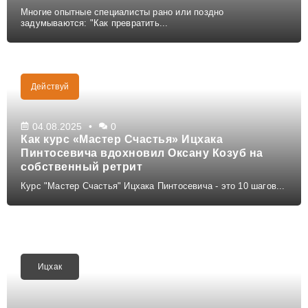
Многие опытные специалисты рано или поздно
задумываются: "Как превратить...
Действуй
04.08.2025
0
Как курс «Мастер Счастья» Ицхака
Пинтосевича вдохновил Оксану Козуб на
собственный ретрит
Курс "Мастер Счастья" Ицхака Пинтосевича - это 10 шагов...
Ицхак