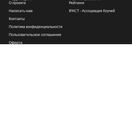
О проекте
Рейтинги
Написать нам
IPACT - Ассоциация Коучей
Контакты
Политика конфиденциальности
Пользовательское соглашение
Оферта
Реклама на портале
🏆 ТОП СТАТЕЙ
🎓 ВЫБРАТЬ КОУЧА
🎯 СТАТЬ КОУЧЕМ
😊 ТЕСТ СОЦИОТИПА
⌛ ПРИЛОЖЕНИЕ НЛП
🌟 ТЕСТЫ ОНЛАЙН