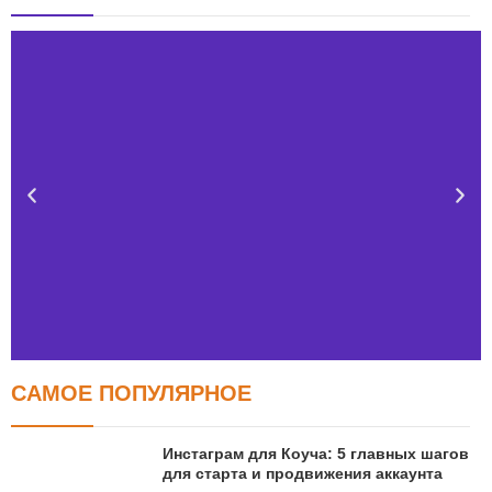
САМОЕ ПОПУЛЯРНОЕ
Тест FERMI
FERMI - современная методика оценки уровня счастья
Инстаграм для Коуча: 5 главных шагов
в 5 главных сферах
для старта и продвижения аккаунта