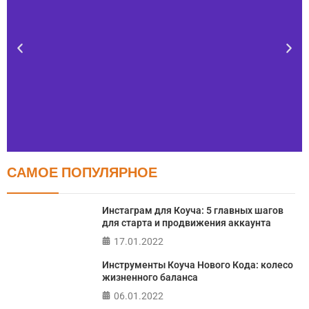
САМОЕ ПОПУЛЯРНОЕ
Тест FERMI
FERMI - современная методика оценки уровня счастья
Инстаграм для Коуча: 5 главных шагов
в 5 главных сферах
для старта и продвижения аккаунта
17.01.2022
ПРОЙТИ ТЕСТ
Инструменты Коуча Нового Кода: колесо
жизненного баланса
06.01.2022