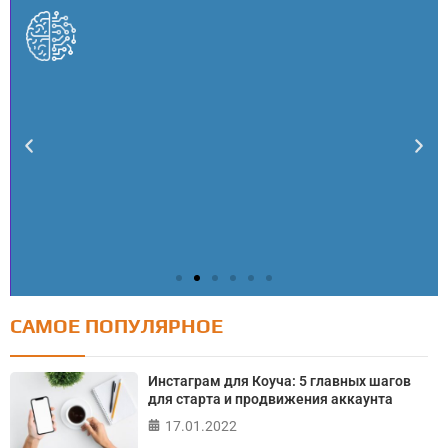
САМОЕ ПОПУЛЯРНОЕ
Тест: Как я контролирую свою жизнь?
Инстаграм для Коуча: 5 главных шагов
Онлайн тест на основе шкалы локуса контроля
для старта и продвижения аккаунта
Джулиана Роттера
17.01.2022