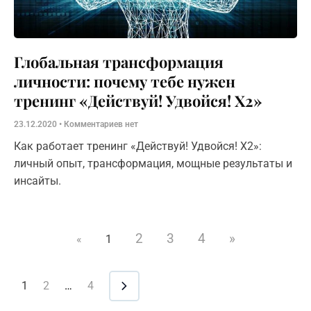
Глобальная трансформация
личности: почему тебе нужен
тренинг «Действуй! Удвойся! Х2»
23.12.2020
Комментариев нет
Как работает тренинг «Действуй! Удвойся! Х2»:
личный опыт, трансформация, мощные результаты и
инсайты.
2
3
4
»
«
1
1
2
…
4