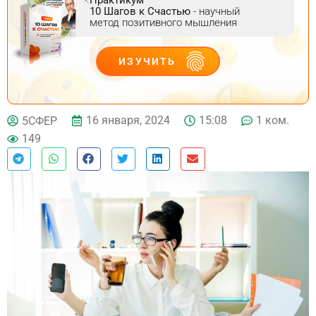
10 Шагов к Счастью
- научный
метод позитивного мышления
ИЗУЧИТЬ
ДЕЙСТВУЙ
16 января, 2024
15:08
1 ком.
5СФЕР
149