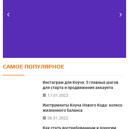
САМОЕ ПОПУЛЯРНОЕ
Тест FERMI
FERMI - современная методика оценки уровня счастья
Инстаграм для Коуча: 5 главных шагов
в 5 главных сферах
для старта и продвижения аккаунта
17.01.2022
ПРОЙТИ ТЕСТ
Инструменты Коуча Нового Кода: колесо
жизненного баланса
06.01.2022
Как стать востребованным и дорогим