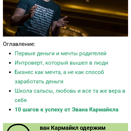
Оглавление:
Первые деньги и мечты родителей
Интроверт, который вышел в люди
Бизнес как мечта, а не как способ
заработать деньги
Школа сальсы, любовь и все та же вера в
себя
10 шагов к успеху от Эвана Кармайкла
ван Кармайкл одержим