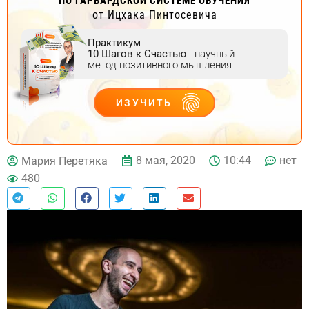
ПО ГАРВАРДСКОЙ СИСТЕМЕ ОБУЧЕНИЯ
от Ицхака Пинтосевича
Практикум
10 Шагов к Счастью
- научный
метод позитивного мышления
ИЗУЧИТЬ
ДЕЙСТВУЙ
8 мая, 2020
10:44
нет
Мария Перетяка
480