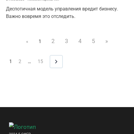
Деспотичная модель управления вредит бизнесу.
Важно вовремя это отследить.
2
3
4
5
»
«
1
1
2
…
15