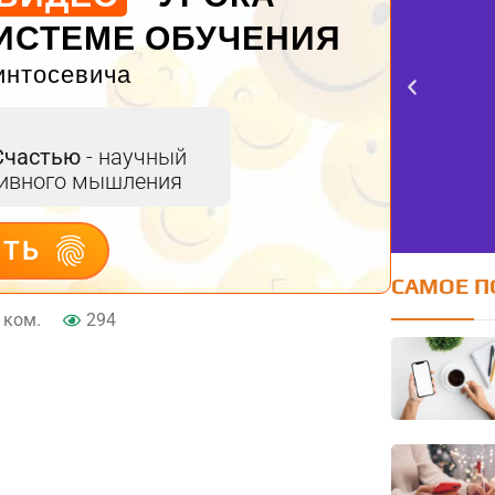
ИСТЕМЕ ОБУЧЕНИЯ
интосевича
Счастью
- научный
тивного мышления
ИТЬ
САМОЕ П
 ком.
294