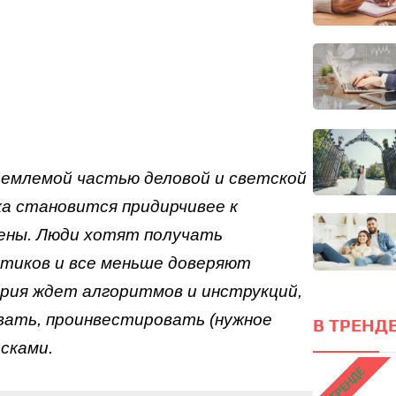
Тест FERMI
FERMI - современная методика
к
оценки уровня счастья в 5 главных
сферах
Он
ПРОЙТИ ТЕСТ
локус
емлемой частью деловой и светской
ка становится придирчивее к
цены. Люди хотят получать
ктиков и все меньше доверяют
ия ждет алгоритмов и инструкций,
ать, проинвестировать (нужное
В ТРЕНДЕ
сками.
В ТРЕНДЕ