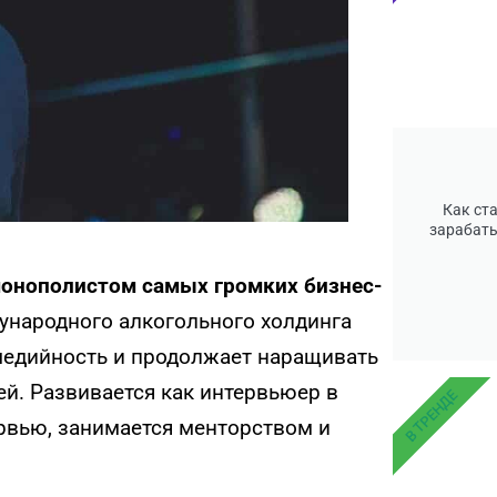
Как ст
зарабаты
монополистом самых громких бизнес-
дународного алкогольного холдинга
а медийность и продолжает наращивать
й. Развивается как интервьюер в
В ТРЕНДЕ
ервью, занимается менторством и