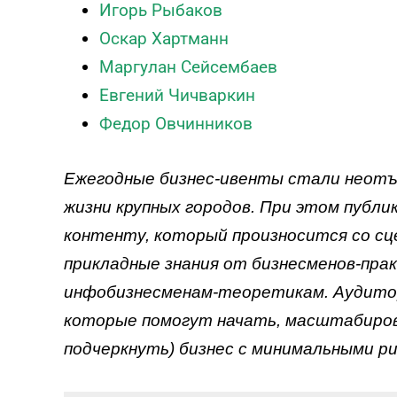
Игорь Рыбаков
Тест эмоционального
Оскар Хартманн
выгорания
Маргулан Сейсембаев
Онлайн диагностика синдрома
Евгений Чичваркин
эмоционального выгорания
Федор Овчинников
ПРОЙТИ ТЕСТ
Ежегодные бизнес-ивенты стали неотъ
жизни крупных городов. При этом публи
контенту, который произносится со с
прикладные знания от бизнесменов-пра
инфобизнесменам-теоретикам. Аудитор
которые помогут начать, масштабиров
подчеркнуть) бизнес с минимальными ри