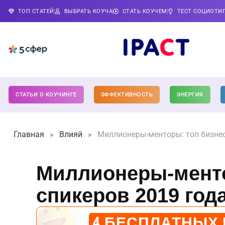
ТОП СТАТЕЙ
ВЫБРАТЬ КОУЧА
СТАТЬ КОУЧЕМ
ТЕСТ СОЦИОТИ
СТАТЬИ О КОУЧИНГЕ
ЭФФЕКТИВНОСТЬ
ЭНЕРГИЯ
Главная
»
Влияй
»
Миллионеры-менторы: топ бизнес
Миллионеры-менто
спикеров 2019 год
4 БЕСПЛАТНЫХ