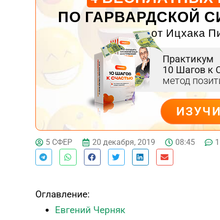
ПО ГАРВАРДСКОЙ С
от Ицхака П
Практикум
10 Шагов к 
метод пози
ИЗУЧ
ДЕЙСТВУЙ
20 декабря, 2019
08:45
1
5 СФЕР
Оглавление:
Евгений Черняк