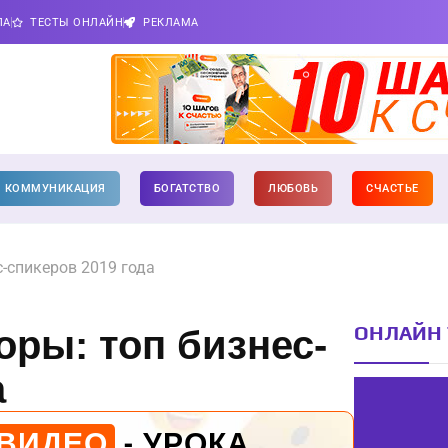
ПА
ТЕСТЫ ОНЛАЙН
РЕКЛАМА
КОММУНИКАЦИЯ
БОГАТСТВО
ЛЮБОВЬ
СЧАСТЬЕ
-спикеров 2019 года
ОНЛАЙН 
ры: топ бизнес-
а
 ВИДЕО
- УРОКА