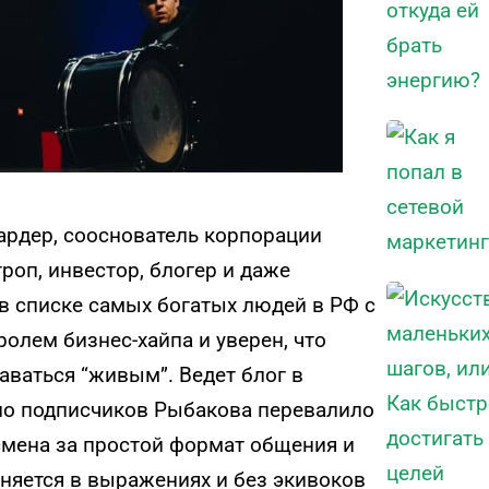
ардер, сооснователь корпорации
роп, инвестор, блогер и даже
в списке самых богатых людей в РФ с
ролем бизнес-хайпа и уверен, что
аваться “живым”. Ведет блог в
сло подписчиков Рыбакова перевалило
смена за простой формат общения и
сняется в выражениях и без экивоков