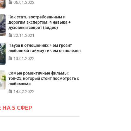
06.01.2022
Тест: Ур
Тест: Как я
Тест на 
Как стать востребованным и
онтролирую свою
Кристофе
дорогим экспертом: 4 навыка +
духовный секрет (видео)
Мичиганск
жизнь?
22.11.2021
лайн тест на основе шкалы
Пауза в отношениях: чем грозит
ПР
а контроля Джулиана Роттера
любовный таймаут и чем он полезен
13.01.2022
ПРОЙТИ ТЕСТ
Самые романтичные фильмы:
топ-25, который стоит посмотреть с
любимыми
14.02.2022
 НА 5 СФЕР