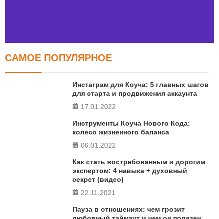
САМОЕ ПОПУЛЯРНОЕ
Тест FERMI
FERMI - современная методика оценки уровня счастья
Инстаграм для Коуча: 5 главных шагов
в 5 главных сферах
для старта и продвижения аккаунта
17.01.2022
ПРОЙТИ ТЕСТ
Инструменты Коуча Нового Кода:
колесо жизненного баланса
06.01.2022
Как стать востребованным и дорогим
экспертом: 4 навыка + духовный
секрет (видео)
22.11.2021
Пауза в отношениях: чем грозит
любовный таймаут и чем он полезен