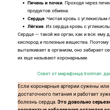
Печень и почки
. Проходя через пече
продуктов обмена.
Сердце
. Чистая кровь с углекислым
Лёгкие
. Из сердца кровь с углекисл
Сердце — такой же орган, как и все: ему
кислород и полезные вещества. Поэтому 
выталкивает в организм, оно забирает с
их еще называют коронарными.
Совет от марафонца Ironman: да
Если коронарные артерии сужены или 
достаточного питания и работает хуж
болезнь сердца.
Это довольно серьезн
сосудистые заболевания остаются ос