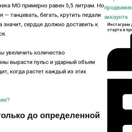
века МО примерно равен 5,5 литрам. Но
я — танцевать, бегать, крутить педали
 значит, сердце должно доставить к
Инстаграм д
старта и п
ся.
бы увеличить количество
жны вырасти пульс и ударный объем
ит, когда растет каждый из этих
вие?
только до определенной