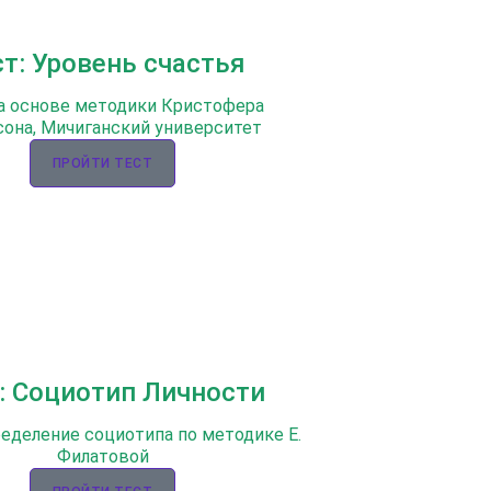
ст: Уровень счастья
а основе методики Кристофера
она, Мичиганский университет
ПРОЙТИ ТЕСТ
: Социотип Личности
ределение социотипа по методике Е.
Филатовой