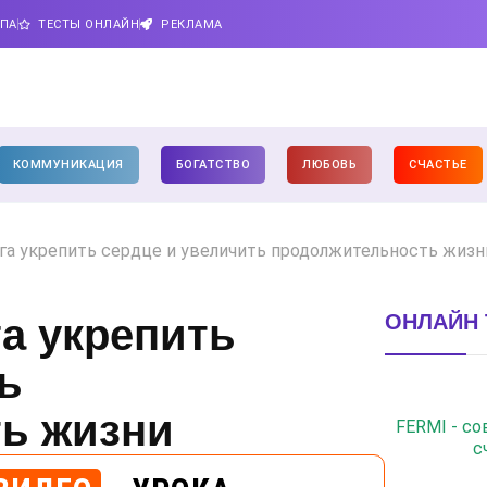
ИПА
ТЕСТЫ ОНЛАЙН
РЕКЛАМА
КОММУНИКАЦИЯ
БОГАТСТВО
ЛЮБОВЬ
СЧАСТЬЕ
га укрепить сердце и увеличить продолжительность жизн
ОНЛАЙН 
а укрепить
ь
ь жизни
FERMI - с
с