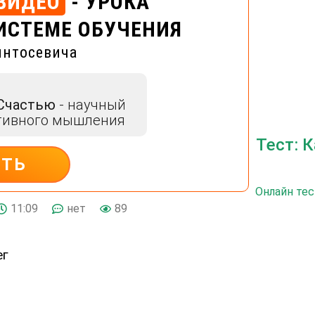
ВИДЕО
- УРОКА
ИСТЕМЕ ОБУЧЕНИЯ
интосевича
 Счастью
- научный
тивного мышления
Тест: 
ИТЬ
Онлайн тес
11:09
нет
89