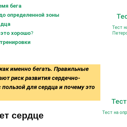
емя бега
 до определенной зоны
Те
рдца
Тест н
 это хорошо
?
Петерс
 тренировки
 как именно бегать. Правильные
ают риск развития сердечно-
с пользой для сердца и почему это
Тест
Тест на оп
ет сердце