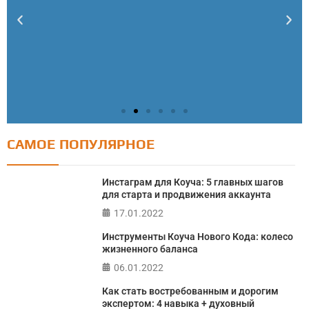
САМОЕ ПОПУЛЯРНОЕ
Тест: Как я контролирую свою жизнь?
Онлайн тест на основе шкалы локуса контроля
Инстаграм для Коуча: 5 главных шагов
Джулиана Роттера
для старта и продвижения аккаунта
17.01.2022
ПРОЙТИ ТЕСТ
Инструменты Коуча Нового Кода: колесо
жизненного баланса
06.01.2022
Как стать востребованным и дорогим
экспертом: 4 навыка + духовный