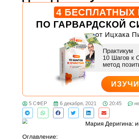
4 БЕСПЛАТНЫХ
ПО ГАРВАРДСКОЙ С
от Ицхака П
Практикум
10 Шагов к 
метод пози
ИЗУЧ
ДЕЙСТВУЙ
6 декабря, 2021
20:45
н
5 СФЕР
Оглавление: