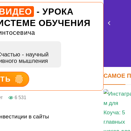
 ВИДЕО
- УРОКА
ИСТЕМЕ ОБУЧЕНИЯ
интосевича
Счастью
- научный
тивного мышления
САМОЕ 
ИТЬ
FE
ет
6 531
оцен