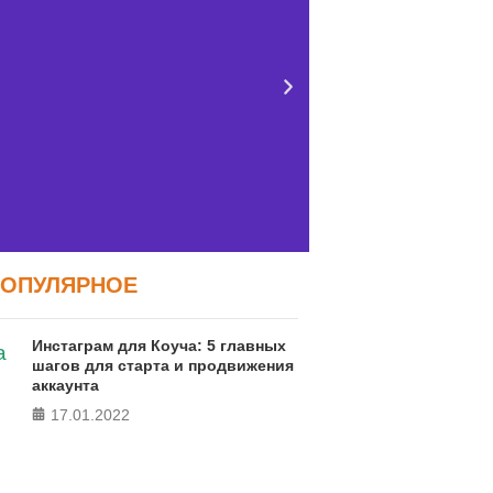
ПОПУЛЯРНОЕ
Тест FERMI
Тест: Как
Инстаграм для Коуча: 5 главных
сво
RMI - современная методика
шагов для старта и продвижения
аккаунта
ки уровня счастья в 5 главных
Онлайн тест
сферах
17.01.2022
локуса контро
ПРОЙТИ ТЕСТ
ПРО