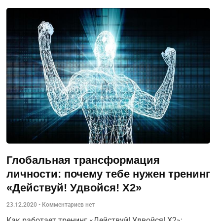
Глобальная трансформация
личности: почему тебе нужен тренинг
«Действуй! Удвойся! Х2»
23.12.2020
Комментариев нет
Как работает тренинг «Действуй! Удвойся! Х2»: