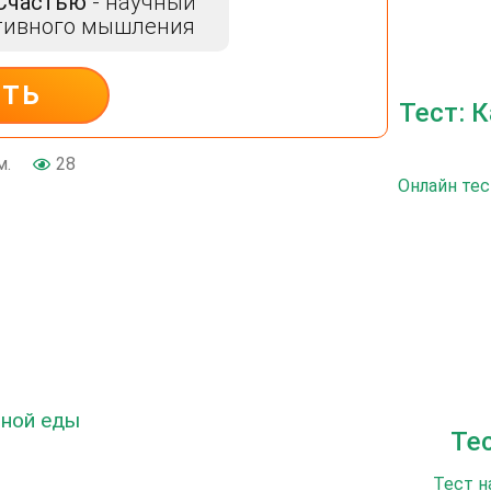
 Счастью
- научный
тивного мышления
ИТЬ
Тест: 
м.
28
Онлайн тес
рной еды
Те
Тест н