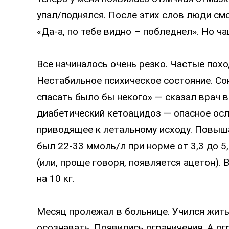
упал/поднялся. После этих слов люди см
«Да-а, по тебе видно – побледнел». Но ч
Все начиналось очень резко. Частые похо
Нестабильное психическое состояние. Со
спасать было бы некого» — сказал врач 
диабетический кетоацидоз — опасное осл
приводящее к летальному исходу. Повыша
был 22-33 ммоль/л при норме от 3,3 до 5
(или, проще говоря, появляется ацетон). 
на 10 кг.
Месяц пролежал в больнице. Учился жить
осознавать. Появились ограничения. А ог