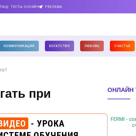
ИПА
ТЕСТЫ ОНЛАЙН
РЕКЛАМА
КОММУНИКАЦИЯ
БОГАТСТВО
ЛЮБОВЬ
СЧАСТЬЕ
те?
ОНЛАЙН 
егать при
FERMI - с
ВИДЕО
- УРОКА
с
ИСТЕМЕ ОБУЧЕНИЯ