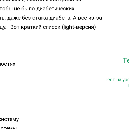
чтобы не было диабетических
ть, даже без стажа диабета. А все из-за
цу… Вот краткий список (light-версия)
Т
ностях
Тест на ур
систему
истемы