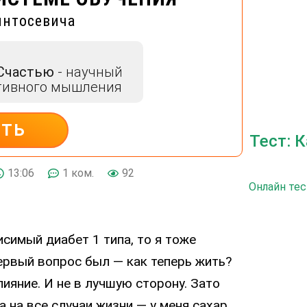
интосевича
 Счастью
- научный
тивного мышления
ИТЬ
Тест: 
13:06
1 ком.
92
Онлайн тес
симый диабет 1 типа, то я тоже
Первый вопрос был — как теперь жить?
ияние. И не в лучшую сторону. Зато
а на все случаи жизни — у меня сахар