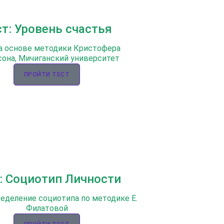
ст: Уровень счастья
а основе методики Кристофера
она, Мичиганский университет
ПРОЙТИ ТЕСТ
: Социотип Личности
ределение социотипа по методике Е.
Филатовой