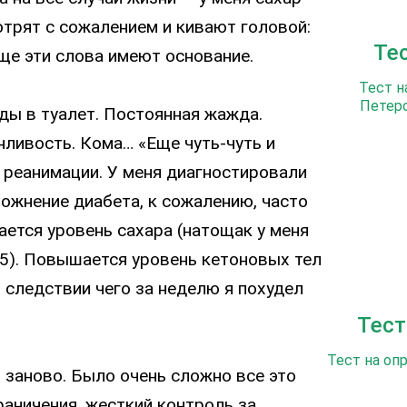
отрят с сожалением и кивают головой:
Те
аще эти слова имеют основание.
Тест н
Петерс
ды в туалет. Постоянная жажда.
нливость. Кома… «Еще чуть-чуть и
в реанимации. У меня диагностировали
ожнение диабета, к сожалению, часто
ется уровень сахара (натощак у меня
,5). Повышается уровень кетоновых тел
В следствии чего за неделю я похудел
Тест
Тест на оп
 заново. Было очень сложно все это
раничения, жесткий контроль за