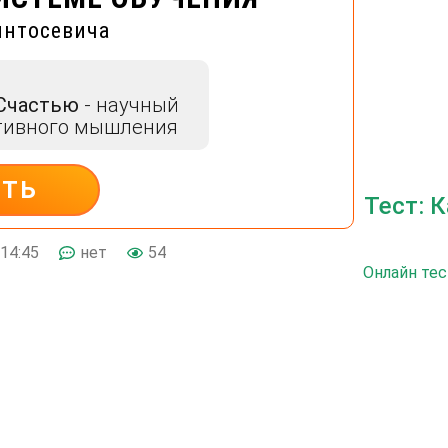
интосевича
 Счастью
- научный
тивного мышления
ИТЬ
Тест: 
14:45
нет
54
Онлайн тес