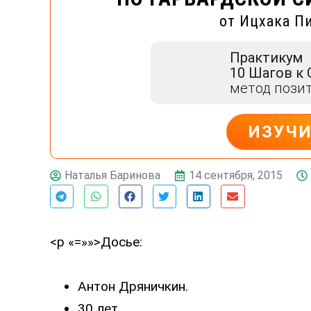
от Ицхака П
Практикум
10 Шагов к
метод пози
ИЗУЧ
ДЕЙСТВУЙ
14 сентября, 2015
Наталья Баринова
<p «=»»>Досье:
Антон Дряничкин.
30 лет.