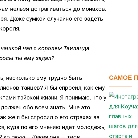
нам нельзя дотрагиваться до монахов.
зя. Даже сумкой случайно его задеть
короля.
а чашкой чая с королем Таиланда
росы ты ему задал?
ь, насколько ему трудно быть
САМОЕ 
ионов тайцев? Я бы спросил, как ему
ктами тайской жизни. Я понимаю, что у
 должен обо всем знать. Мне это
ак же я бы спросил о его страхах за
ся, куда по его мнению идет молодежь,
 <p «=»»>
— Какая она — твоя