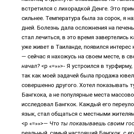
встретился с лихорадкой Денге. Это прим
сильнее. Температура была за сорок, я н
дней. Болезнь дала осложнения на печень
стал лечиться, в это время завертелись к
уже живет в Таиланде, появился интерес 
— сейчас я нахожусь на своем месте, в св
начал?
<p «=»»>- Я устроился в турфирму,
так как моей задачей была продажа ювел
совершенно другого. Хотел показывать 
Бангкока, а не популярные места массово
исследовал Бангкок. Каждый его переулок
язык, стал общаться с местными жителям
<p «=»»>
— Что ты показываешь своим го
реальный, самый настоящий Бангкок, с е