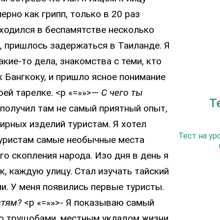
ерно как грипп, только в 20 раз
аходился в беспамятстве несколько
, пришлось задержаться в Таиланде. Я
акие-то дела, знакомства с теми, кто
к Бангкоку, и пришло ясное понимание
оей тарелке. <p «=»»>
— С чего ты
Т
 получил там не самый приятный опыт,
ирных изделий туристам. Я хотел
Тест на ур
туристам самые необычные места
го скопления народа. Изо дня в день я
, каждую улицу. Стал изучать тайский
и. У меня появились первые туристы.
стям?
<p «=»»>- Я показываю самый
го трущобами, местным укладом жизни,