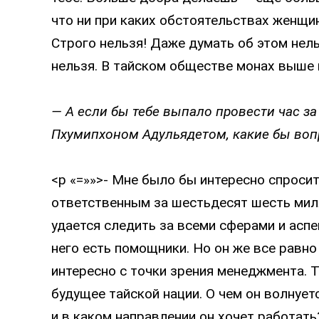
что ни при каких обстоятельствах женщи
Строго нельзя! Даже думать об этом нель
нельзя. В тайском обществе монах выше 
— А если бы тебе выпало провести час з
Пхумипхоном Адульядетом, какие бы воп
<p «=»»>- Мне было бы интересно спросит
ответственным за шестьдесят шесть милл
удается следить за всеми сферами и аспе
него есть помощники. Но он же все равно
интересно с точки зрения менеджмента. Т
будущее тайской нации. О чем он волнует
и в каком направлении он хочет работать?