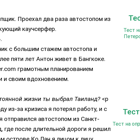
Те
пщик. Проехал два раза автостопом из
икующий каучсерфер.
Тест н
Петерс
.
ик с большим стажем автостопа и
лее пяти лет Антон живет в Бангкоке.
fer.com грамотным планированием
и и своим вдохновением.
стоянной жизни ты выбрал Таиланд?
<p
ду из-за кризиса я потерял работу, и с
Тест
я отправился автостопом из Санкт-
Тест на оп
д, где после длительной дороги я решил
м острове Ко Лан я лицом к лицу