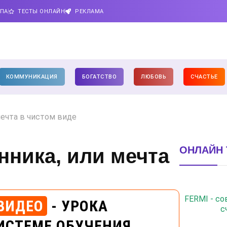
ИПА
ТЕСТЫ ОНЛАЙН
РЕКЛАМА
КОММУНИКАЦИЯ
БОГАТСТВО
ЛЮБОВЬ
СЧАСТЬЕ
ечта в чистом виде
ОНЛАЙН 
нника, или мечта
FERMI - с
ВИДЕО
- УРОКА
с
ИСТЕМЕ ОБУЧЕНИЯ