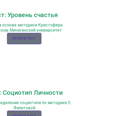
ст: Уровень счастья
а основе методики Кристофера
она, Мичиганский университет
ПРОЙТИ ТЕСТ
: Социотип Личности
ределение социотипа по методике Е.
Филатовой