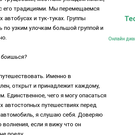
 с его традициями. Мы перемещаемся
Те
х автобусах и тук-туках. Группы
ь по узким улочкам большой группой и
но.
Онлайн диа
ы боишься?
л путешествовать. Именно в
илен, открыт и принадлежит каждому,
м. Единственное, чего я могу опасаться
их автостопных путешествиях перед
в автомобиль, я слушаю себя. Доверяю
 волнения, если я вижу что он
 не поеду