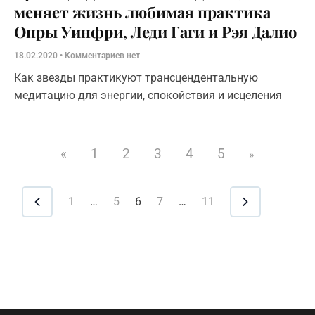
меняет жизнь любимая практика
Опры Уинфри, Леди Гаги и Рэя Далио
18.02.2020
Комментариев нет
Как звезды практикуют трансцендентальную
медитацию для энергии, спокойствия и исцеления
«
1
2
3
4
5
»
1
…
5
6
7
…
11