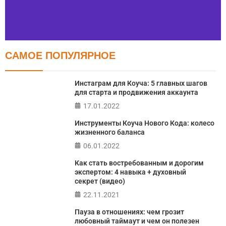
САМОЕ ПОПУЛЯРНОЕ
Тест FERMI
FERMI - современная методика оценки уровня счастья
Инстаграм для Коуча: 5 главных шагов
в 5 главных сферах
для старта и продвижения аккаунта
17.01.2022
ПРОЙТИ ТЕСТ
Инструменты Коуча Нового Кода: колесо
жизненного баланса
06.01.2022
Как стать востребованным и дорогим
экспертом: 4 навыка + духовный
секрет (видео)
22.11.2021
Пауза в отношениях: чем грозит
любовный таймаут и чем он полезен