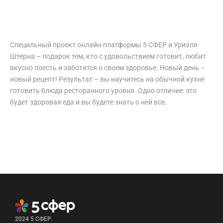
Специльный проект онлайн-платформы 5 СФЕР и Уриэля
Штерна – подарок тем, кто с удовольствием готовит, любит
вкусно поесть и заботится о своем здоровье. Новый день –
новый рецепт! Результат – вы научитесь на обычной кухне
готовить блюда ресторанного уровня. Одно отличие: это
будет здоровая еда и вы будете знать о ней все.
2024 5 СФЕР.