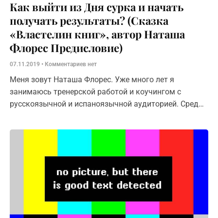
Как выйти из Дня сурка и начать
получать результаты? (Сказка
«Властелин книг», автор Наташа
Флорес Предисловие)
07.11.2019
Комментариев нет
Меня зовут Наташа Флорес. Уже много лет я
занимаюсь тренерской работой и коучингом с
русскоязычной и испаноязычной аудиторией. Среди
моих проектов: книга «Секреты нерушимой
мотивации», статьи по личному росту, полугодовой
тренинг для руково