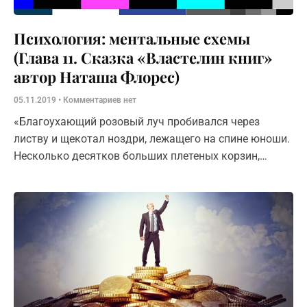
Психология: ментальные схемы
(Глава 11. Сказка «Властелин книг»
автор Наташа Флорес)
05.11.2019
Комментариев нет
«Благоухающий розовый луч пробивался через
листву и щекотал ноздри, лежащего на спине юноши.
Несколько десятков больших плетеных корзин,
заполненных румяными яблоками, стояли в ряд, в
ожидании купцов. Заканчивалась утренняя работа.
Было сде