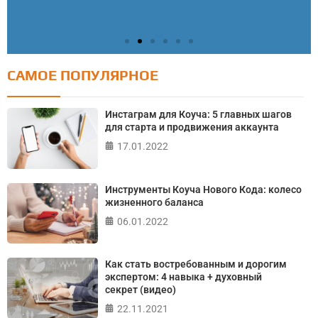
САМОЕ ПОПУЛЯРНОЕ
Тест: Как я контролирую свою жизнь?
Онлайн тест на основе шкалы локуса контроля
Инстаграм для Коуча: 5 главных шагов
Джулиана Роттера
для старта и продвижения аккаунта
17.01.2022
ПРОЙТИ ТЕСТ
Инструменты Коуча Нового Кода: колесо
жизненного баланса
06.01.2022
Как стать востребованным и дорогим
экспертом: 4 навыка + духовный
секрет (видео)
22.11.2021