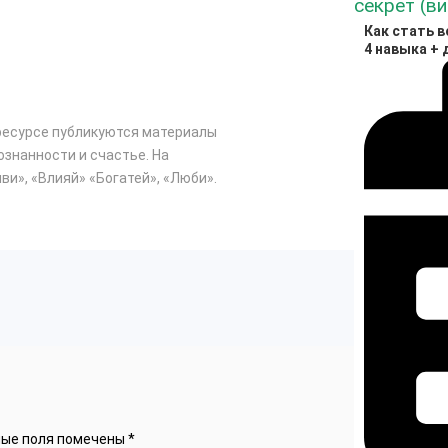
Как стать 
4 навыка + 
ресурсе публикуются материалы
ознанности и счастье. На
ви», «Влияй» «Богатей», «Люби».
ные поля помечены
*