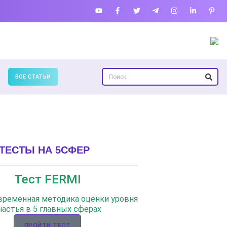
ВСЕ СТАТЬИ
ТЕСТЫ НА 5СФЕР
Тест FERMI
Тест: Как я 
ж
овременная методика оценки уровня
частья в 5 главных сферах
Онлайн тест на осно
Джули
ПРОЙТИ ТЕСТ