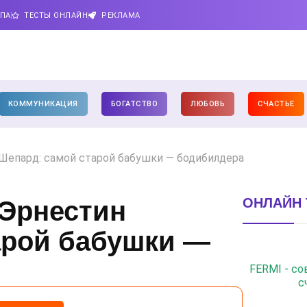
ИПА
ТЕСТЫ ОНЛАЙН
РЕКЛАМА
КОММУНИКАЦИЯ
БОГАТСТВО
ЛЮБОВЬ
СЧАСТЬЕ
Шепард: самой старой бабушки — бодибилдера
ОНЛАЙН 
 Эрнестин
арой бабушки —
FERMI - с
с