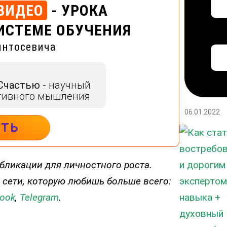
ВИДЕО
- УРОКА
ИСТЕМЕ ОБУЧЕНИЯ
интосевича
 Счастью
- научный
тивного мышления
06.01.2022
ИТЬ
бликации для личностного роста.
 сети, которую любишь больше всего:
ook
,
Telegram
.