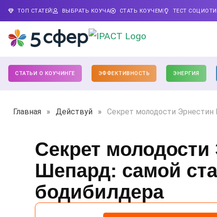
ТОП СТАТЕЙ
ВЫБРАТЬ КОУЧА
СТАТЬ КОУЧЕМ
ТЕСТ СОЦИОТ
СТАТЬИ О КОУЧИНГЕ
ЭФФЕКТИВНОСТЬ
ЭНЕРГИЯ
Главная
»
Действуй
»
Секрет молодости Эрнестин 
Секрет молодости
Шепард: самой ст
бодибилдера