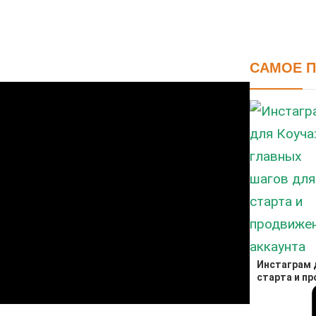
САМОЕ 
Инстаграм д
старта и п