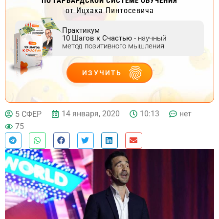
ПО ГАРВАРДСКОЙ СИСТЕМЕ ОБУЧЕНИЯ
от Ицхака Пинтосевича
Практикум
10 Шагов к Счастью
- научный
метод позитивного мышления
ИЗУЧИТЬ
ДЕЙСТВУЙ
14 января, 2020
10:13
нет
5 СФЕР
75