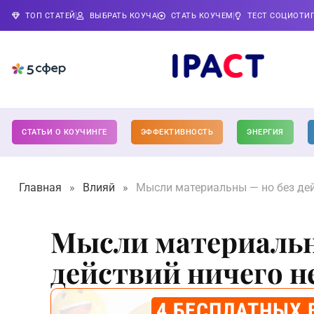
ТОП СТАТЕЙ
ВЫБРАТЬ КОУЧА
СТАТЬ КОУЧЕМ
ТЕСТ СОЦИОТИ
СТАТЬИ О КОУЧИНГЕ
ЭФФЕКТИВНОСТЬ
ЭНЕРГИЯ
Главная
»
Влияй
»
Мысли материальны — но без дей
Мысли материальн
действий ничего н
4 БЕСПЛАТНЫХ 