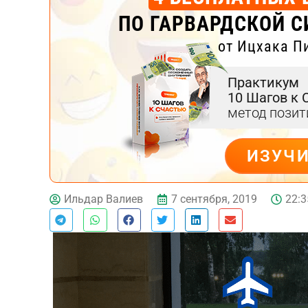
ПО ГАРВАРДСКОЙ С
от Ицхака П
Практикум
10 Шагов к 
метод пози
ИЗУЧ
ДЕЙСТВУЙ
7 сентября, 2019
22:3
Ильдар Валиев
Тест эмоционального
выгорания
Онлайн диагностика синдрома