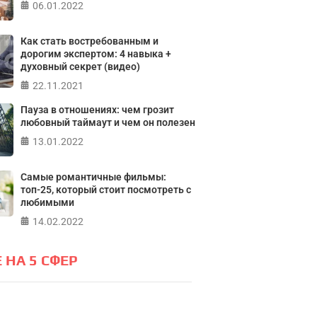
06.01.2022
лайн тест на основе шкалы
а контроля Джулиана Роттера
Как стать востребованным и
ПР
дорогим экспертом: 4 навыка +
духовный секрет (видео)
ПРОЙТИ ТЕСТ
22.11.2021
Пауза в отношениях: чем грозит
любовный таймаут и чем он полезен
13.01.2022
Самые романтичные фильмы:
топ-25, который стоит посмотреть с
любимыми
14.02.2022
 НА 5 СФЕР