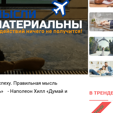
Он
локус
ПРОЙТИ ТЕСТ
спеху. Правильная мысль
ль» - Наполеон Хилл «Думай и
В ТРЕНДЕ
В ТРЕНДЕ