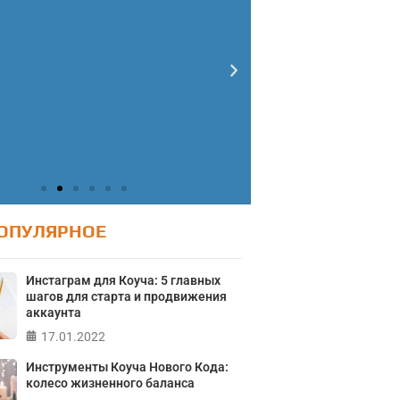
ОПУЛЯРНОЕ
Инстаграм для Коуча: 5 главных
шагов для старта и продвижения
аккаунта
Тест: Ур
Тест: Как я
17.01.2022
онтролирую свою
Тест на 
Инструменты Коуча Нового Кода:
Кристофе
колесо жизненного баланса
жизнь?
Мичиганск