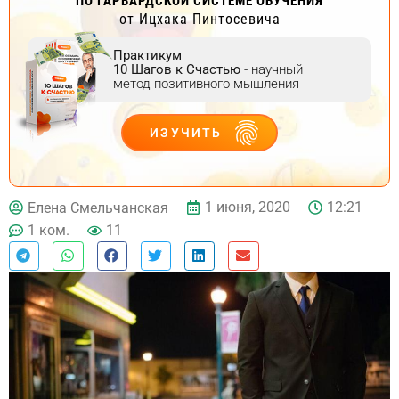
ПО ГАРВАРДСКОЙ СИСТЕМЕ ОБУЧЕНИЯ
от Ицхака Пинтосевича
Практикум
10 Шагов к Счастью
- научный
метод позитивного мышления
ИЗУЧИТЬ
ДЕЙСТВУЙ
1 июня, 2020
12:21
Елена Смельчанская
1 ком.
11