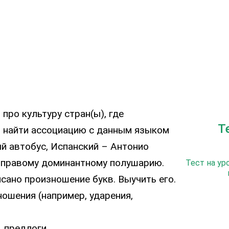
про культуру стран(ы), где
Т
и найти ассоциацию с данным языком
ый автобус, Испанский – Антонио
 правому доминантному полушарию.
Тест на ур
сано произношение букв. Выучить его.
ношения (например, ударения,
, предлоги.