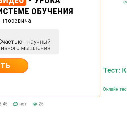
ВИДЕО
- УРОКА
с
ИСТЕМЕ ОБУЧЕНИЯ
интосевича
 Счастью
- научный
тивного мышления
ИТЬ
Тест: 
Онлайн тес
3:45
нет
25