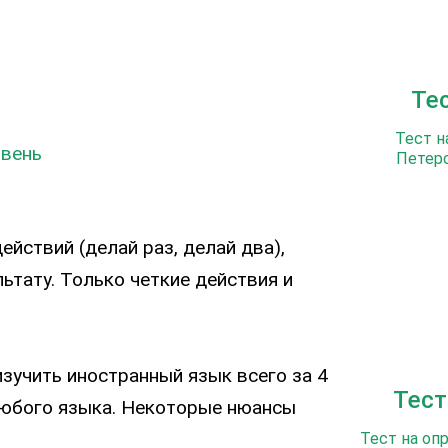
Те
Тест н
овень
Петерс
йствий (делай раз, делай два),
ьтату. Только четкие действия и
изучить иностранный язык всего за 4
Тест
любого языка. Некоторые нюансы
Тест на оп