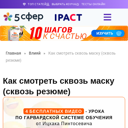
ТОП СТАТЕЙ
ВЫБРАТЬ КОУЧА
ТЕСТЫ ОНЛАЙН
Главная
»
Влияй
»
Как смотреть сквозь маску (сквозь
резюме)
Как смотреть сквозь маску
(сквозь резюме)
4 БЕСПЛАТНЫХ ВИДЕО
- УРОКА
ПО ГАРВАРДСКОЙ СИСТЕМЕ ОБУЧЕНИЯ
от Ицхака Пинтосевича