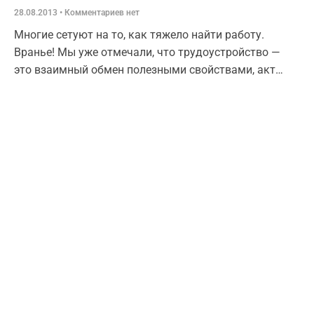
28.08.2013
Комментариев нет
Многие сетуют на то, как тяжело найти работу.
Вранье! Мы уже отмечали, что трудоустройство —
это взаимный обмен полезными свойствами, акт
купли-продажи. Если открытая вакансия, — это
запрос, то резюме — это