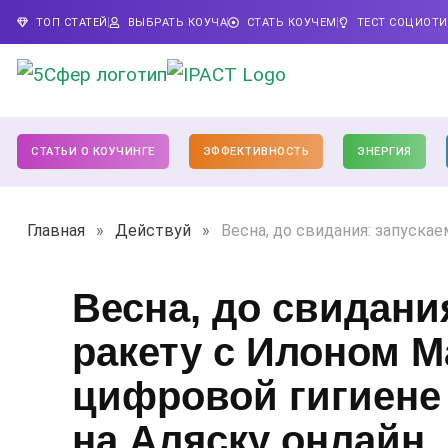
ТОП СТАТЕЙ
ВЫБРАТЬ КОУЧА
СТАТЬ КОУЧЕМ
ТЕСТ СОЦИОТ
СТАТЬИ О КОУЧИНГЕ
ЭФФЕКТИВНОСТЬ
ЭНЕРГИЯ
Главная
»
Действуй
»
Весна, до свидания: запуска
Весна, до свидани
ракету с Илоном М
цифровой гигиене
на Аляску онлайн