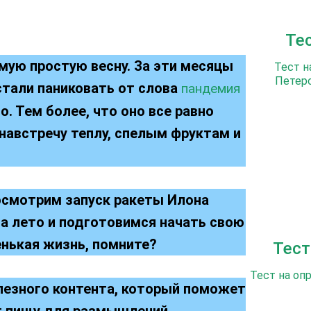
Те
мую простую весну. За эти месяцы
Тест н
Петерс
стали паниковать от слова
пандемия
о. Тем более, что оно все равно
 навстречу теплу, спелым фруктам и
посмотрим запуск ракеты Илона
а лето и подготовимся начать свою
енькая жизнь, помните?
Тест
Тест на оп
лезного контента, который поможет
т пищу для размышлений.