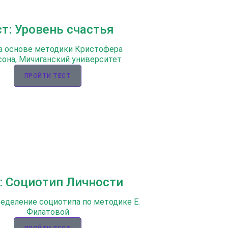
ст: Уровень счастья
а основе методики Кристофера
она, Мичиганский университет
ПРОЙТИ ТЕСТ
: Социотип Личности
ределение социотипа по методике Е.
Филатовой