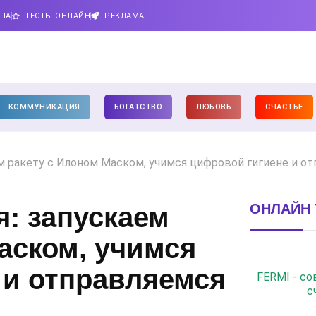
ИПА
ТЕСТЫ ОНЛАЙН
РЕКЛАМА
КОММУНИКАЦИЯ
БОГАТСТВО
ЛЮБОВЬ
СЧАСТЬЕ
ем ракету с Илоном Маском, учимся цифровой гигиене и от
ОНЛАЙН 
я: запускаем
аском, учимся
 и отправляемся
FERMI - с
с