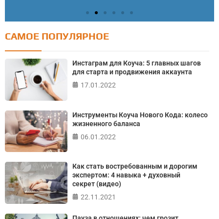
САМОЕ ПОПУЛЯРНОЕ
Тест: Как я контролирую свою жизнь?
Онлайн тест на основе шкалы локуса контроля
Инстаграм для Коуча: 5 главных шагов
Джулиана Роттера
для старта и продвижения аккаунта
17.01.2022
ПРОЙТИ ТЕСТ
Инструменты Коуча Нового Кода: колесо
жизненного баланса
06.01.2022
Как стать востребованным и дорогим
экспертом: 4 навыка + духовный
секрет (видео)
22.11.2021
Пауза в отношениях: чем грозит