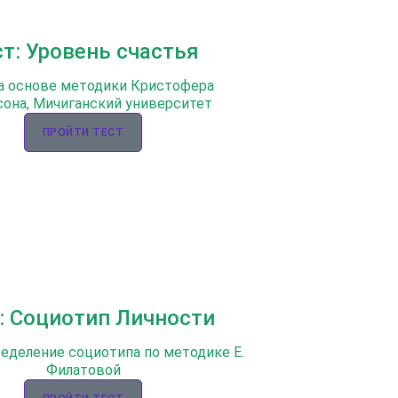
ст: Уровень счастья
а основе методики Кристофера
она, Мичиганский университет
ПРОЙТИ ТЕСТ
: Социотип Личности
ределение социотипа по методике Е.
Филатовой