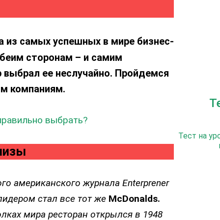
 из самых успешных в мире бизнес-
обеим сторонам – и самим
р выбрал ее неслучайно. Пройдемся
м компаниям.
Т
 правильно выбрать?
Тест на ур
ншизы
го американского журнала Enterprener
 лидером стал все тот же
McDonalds.
олках мира ресторан открылся в 1948