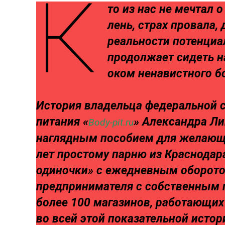
К
то из нас не мечтал 
лень, страх провала, 
реальности потенци
продолжает сидеть н
оком ненавистного б
История владельца федеральной с
питания «
» Александра Л
Body-pit.ru
наглядным пособием для желающи
лет простому парню из Краснодара
одиночки» с ежедневным оборотом
предпринимателя с собственным 
более 100 магазинов, работающих 
во всей этой показательной исто