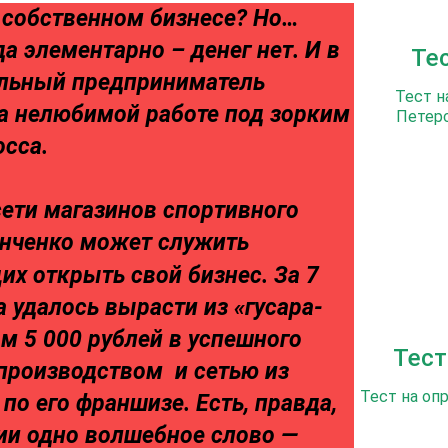
о собственном бизнесе? Но…
да элементарно – денег нет. И в
Те
альный предприниматель
Тест н
а нелюбимой работе под зорким
Петерс
осса.
ети магазинов спортивного
инченко может служить
х открыть свой бизнес. За 7
 удалось вырасти из «гусара-
 5 000 рублей в успешного
Тест
производством и сетью из
Тест на оп
по его франшизе. Есть, правда,
рии одно волшебное слово —