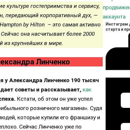
е культуре гостеприимства и сервису,
н, передающий корпоративный дух, —
ampton by Hilton – это самая активно
Инстаграм д
старта и п
 Сейчас она насчитывает более 2000
ой из крупнейших в мире.
лександра Линченко
я у Александра Линченко 190 тысяч
 дает советы и рассказывает,
как
спеха.
Кстати, об этом он уже успел
рибыльного розничного магазина». Судя
людей, которые купили его франшизу и
еплохо. Сейчас Линченко уже по