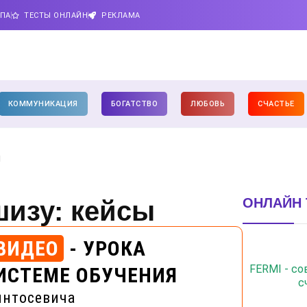
ИПА
ТЕСТЫ ОНЛАЙН
РЕКЛАМА
КОММУНИКАЦИЯ
БОГАТСТВО
ЛЮБОВЬ
СЧАСТЬЕ
ы
ОНЛАЙН 
шизу: кейсы
ВИДЕО
- УРОКА
FERMI - с
ИСТЕМЕ ОБУЧЕНИЯ
с
интосевича