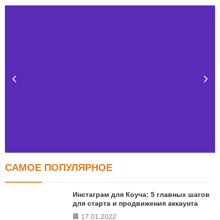
САМОЕ ПОПУЛЯРНОЕ
Тест FERMI
FERMI - современная методика оценки уровня счастья
Инстаграм для Коуча: 5 главных шагов
в 5 главных сферах
для старта и продвижения аккаунта
17.01.2022