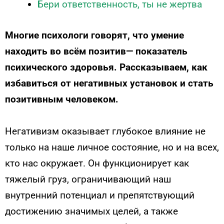
Бери ответственность, ты не жертва
Многие психологи говорят, что умение
находить во всём позитив— показатель
психического здоровья. Рассказываем, как
избавиться от негативных установок и стать
позитивным человеком.
Негативизм оказывает глубокое влияние не
только на наше личное состояние, но и на всех,
кто нас окружает. Он функционирует как
тяжелый груз, ограничивающий наш
внутренний потенциал и препятствующий
достижению значимых целей, а также