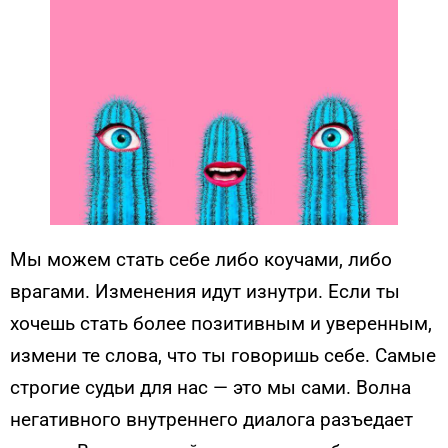
Мы можем стать себе либо коучами, либо
врагами. Изменения идут изнутри. Если ты
хочешь стать более позитивным и уверенным,
измени те слова, что ты говоришь себе. Самые
строгие судьи для нас — это мы сами. Волна
негативного внутреннего диалога разъедает