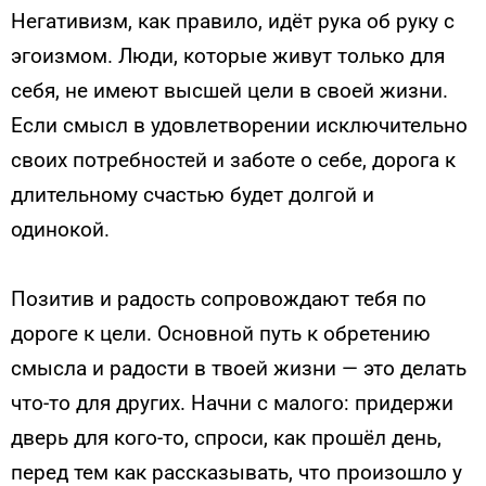
Негативизм, как правило, идёт рука об руку с
эгоизмом. Люди, которые живут только для
себя, не имеют высшей цели в своей жизни.
Если смысл в удовлетворении исключительно
своих потребностей и заботе о себе, дорога к
длительному счастью будет долгой и
одинокой.
Позитив и радость сопровождают тебя по
дороге к цели. Основной путь к обретению
смысла и радости в твоей жизни — это делать
что-то для других. Начни с малого: придержи
дверь для кого-то, спроси, как прошёл день,
перед тем как рассказывать, что произошло у