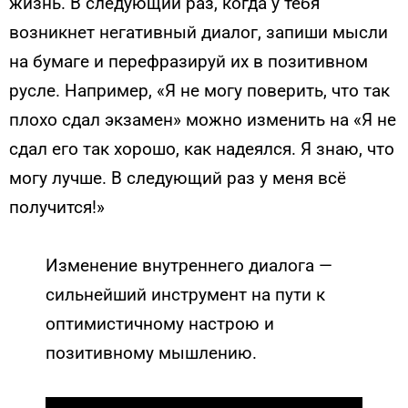
жизнь. В следующий раз, когда у тебя
возникнет негативный диалог, запиши мысли
на бумаге и перефразируй их в позитивном
русле. Например, «Я не могу поверить, что так
плохо сдал экзамен» можно изменить на «Я не
сдал его так хорошо, как надеялся. Я знаю, что
могу лучше. В следующий раз у меня всё
получится!»
Изменение внутреннего диалога —
сильнейший инструмент на пути к
оптимистичному настрою и
позитивному мышлению.