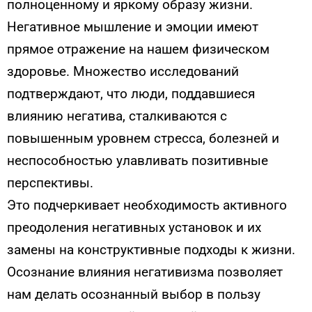
полноценному и яркому образу жизни.
Негативное мышление и эмоции имеют
прямое отражение на нашем физическом
здоровье. Множество исследований
подтверждают, что люди, поддавшиеся
влиянию негатива, сталкиваются с
повышенным уровнем стресса, болезней и
неспособностью улавливать позитивные
перспективы.
Это подчеркивает необходимость активного
преодоления негативных установок и их
замены на конструктивные подходы к жизни.
Осознание влияния негативизма позволяет
нам делать осознанный выбор в пользу