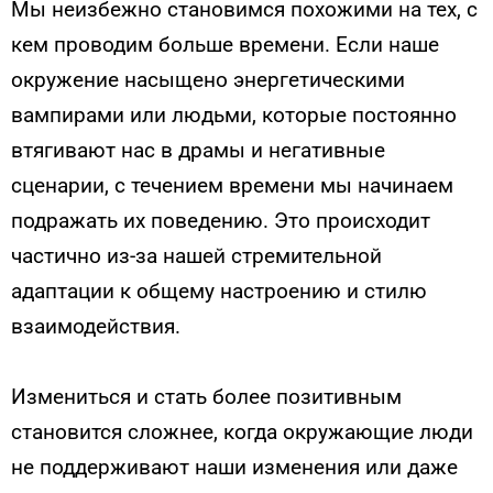
Мы неизбежно становимся похожими на тех, с
кем проводим больше времени. Если наше
окружение насыщено энергетическими
вампирами или людьми, которые постоянно
втягивают нас в драмы и негативные
сценарии, с течением времени мы начинаем
подражать их поведению. Это происходит
частично из-за нашей стремительной
адаптации к общему настроению и стилю
взаимодействия.
Измениться и стать более позитивным
становится сложнее, когда окружающие люди
не поддерживают наши изменения или даже