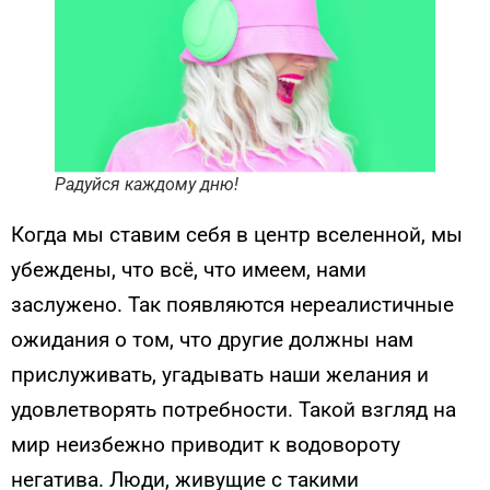
Радуйся каждому дню!
Когда мы ставим себя в центр вселенной, мы
убеждены, что всё, что имеем, нами
заслужено. Так появляются нереалистичные
ожидания о том, что другие должны нам
прислуживать, угадывать наши желания и
удовлетворять потребности. Такой взгляд на
мир неизбежно приводит к водовороту
негатива. Люди, живущие с такими