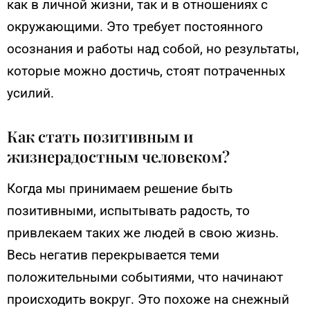
как в личной жизни, так и в отношениях с
окружающими. Это требует постоянного
осознания и работы над собой, но результаты,
которые можно достичь, стоят потраченных
усилий.
Как стать позитивным и
жизнерадостным человеком?
Когда мы принимаем решение быть
позитивными, испытывать радость, то
привлекаем таких же людей в свою жизнь.
Весь негатив перекрывается теми
положительными событиями, что начинают
происходить вокруг. Это похоже на снежный