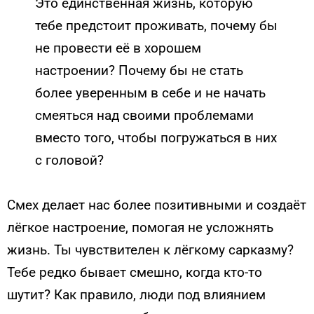
Это единственная жизнь, которую
тебе предстоит проживать, почему бы
не провести её в хорошем
настроении? Почему бы не стать
более уверенным в себе и не начать
смеяться над своими проблемами
вместо того, чтобы погружаться в них
с головой?
Смех делает нас более позитивными и создаёт
лёгкое настроение, помогая не усложнять
жизнь. Ты чувствителен к лёгкому сарказму?
Тебе редко бывает смешно, когда кто-то
шутит? Как правило, люди под влиянием