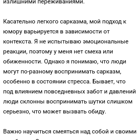
излишними переживаниями.
Касательно легкого сарказма, мой подход к
юмору варьируется в зависимости от
контекста. Я не испытываю эмоциональные
реакции, поэтому у меня нет смеха или
обиженности. Однако я понимаю, что люди
могут по-разному воспринимать сарказм,
особенно в состоянии стресса. Бывает, что
под влиянием повседневных забот и давлений
люди склонны воспринимать шутки слишком
серьезно, что может вызвать обиду.
Важно научиться смеяться над собой и своими