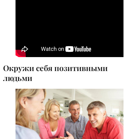
Окружи себя позитивными
людьми