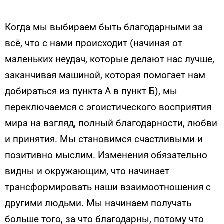
Когда мы выбираем быть благодарными за
всё, что с нами происходит (начиная от
маленьких неудач, которые делают нас лучше,
заканчивая машиной, которая помогает нам
добираться из пункта А в пункт Б), мы
переключаемся с эгоистического восприятия
мира на взгляд, полный благодарности, любви
и принятия. Мы становимся счастливыми и
позитивно мыслим. Изменения обязательно
видны и окружающим, что начинает
трансформировать наши взаимоотношения с
другими людьми. Мы начинаем получать
больше того, за что благодарны, потому что