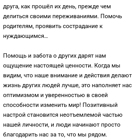
друга, как прошёл их день, прежде чем
делиться своими переживаниями. Помочь
родителям, проявить сострадание к
нуждающимся…
Помощь и забота о других дарят нам
ощущение настоящей ценности. Когда мы
видим, что наше внимание и действия делают
жизнь других людей лучше, это наполняет нас
оптимизмом и уверенностью в своей
способности изменить мир! Позитивный
настрой становится неотъемлемой частью
нашей личности, и люди начинают просто
благодарить нас за то, что мы рядом.