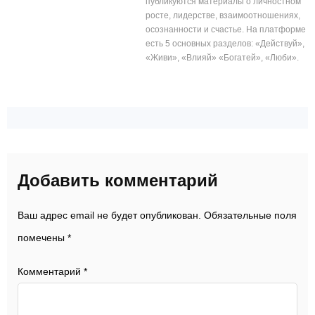
публикуются материалы о личностном
росте, лидерстве, взаимоотношениях,
осознанности и счастье. На платформе
есть 5 основных разделов: «Действуй»,
«Живи», «Влияй» «Богатей», «Люби».
Добавить комментарий
Ваш адрес email не будет опубликован.
Обязательные поля
помечены
*
Комментарий
*