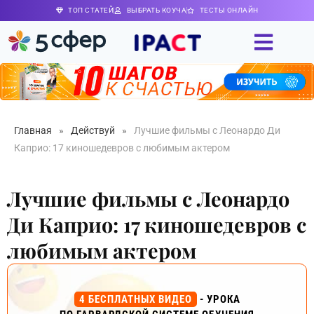
ТОП СТАТЕЙ
ВЫБРАТЬ КОУЧА
ТЕСТЫ ОНЛАЙН
Главная
»
Действуй
»
Лучшие фильмы с Леонардо Ди
Каприо: 17 киношедевров с любимым актером
Лучшие фильмы с Леонардо
Ди Каприо: 17 киношедевров с
любимым актером
4 БЕСПЛАТНЫХ ВИДЕО
- УРОКА