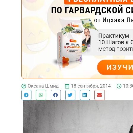
ПО ГАРВАРДСКОЙ С
от Ицхака П
Практикум
10 Шагов к 
метод пози
ИЗУЧ
ДЕЙСТВУЙ
18 сентября, 2014
10:3
Оксана Шмид
Тест эмоционального
выгорания
Онлайн диагностика синдрома
эмоционального выгорания