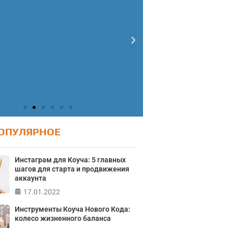
ОПУЛЯРНОЕ
Тест: Ур
Тест: Как я
Инстаграм для Коуча: 5 главных
шагов для старта и продвижения
онтролирую свою
Тест на 
аккаунта
жизнь?
Кристофе
17.01.2022
Мичиганск
лайн тест на основе шкалы
Инструменты Коуча Нового Кода:
а контроля Джулиана Роттера
колесо жизненного баланса