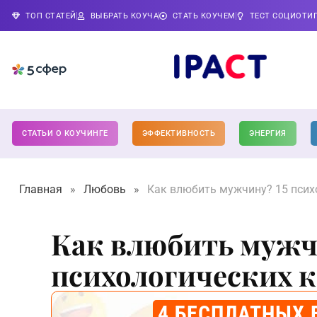
ТОП СТАТЕЙ
ВЫБРАТЬ КОУЧА
СТАТЬ КОУЧЕМ
ТЕСТ СОЦИОТИ
СТАТЬИ О КОУЧИНГЕ
ЭФФЕКТИВНОСТЬ
ЭНЕРГИЯ
Главная
»
Любовь
»
Как влюбить мужчину? 15 псих
Как влюбить мужч
психологических 
4 БЕСПЛАТНЫХ 