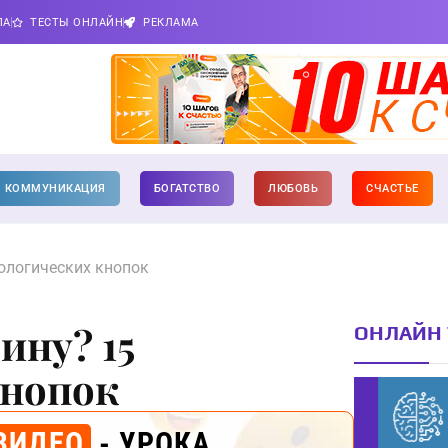
ПА
ТЕСТЫ ОНЛАЙН
РЕКЛАМА
КОММУНИКАЦИЯ
БОГАТСТВО
ЛЮБОВЬ
СЧАСТЬЕ
ологических кнопок
ину? 15
ОНЛАЙН 
кнопок
ВИДЕО
- УРОКА