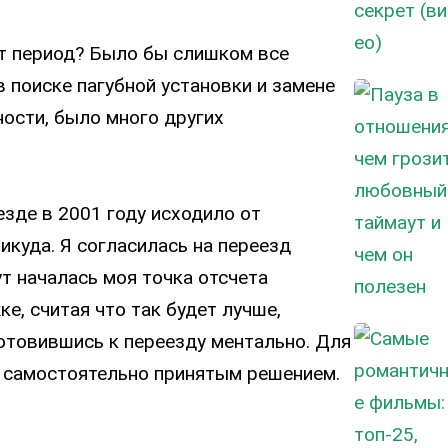
от период? Было бы слишком все
в поиске пагубной установки и замене
ности, было много других
езде в 2001 году исходило от
икуда. Я согласилась на переезд
ут началась моя точка отсчета
е, считая что так будет лучше,
дготовившись к переезду ментально. Для
м самостоятельно принятым решением.