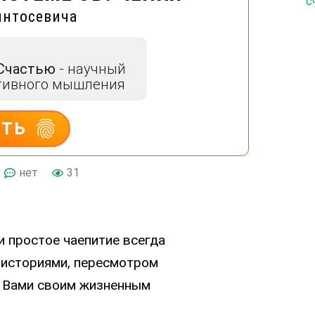
интосевича
 Счастью
- научный
тивного мышления
ИТЬ
нет
31
 простое чаепитие всегда
 историями, пересмотром
с Вами своим жизненным