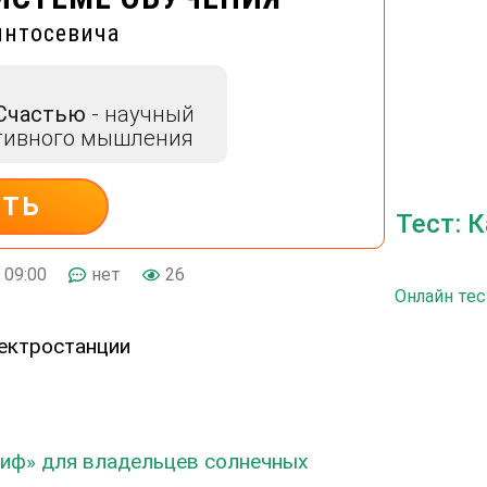
интосевича
 Счастью
- научный
тивного мышления
ИТЬ
Тест: 
09:00
нет
26
Онлайн тес
риф» для владельцев солнечных