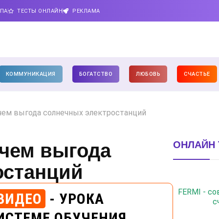
ИПА
ТЕСТЫ ОНЛАЙН
РЕКЛАМА
КОММУНИКАЦИЯ
БОГАТСТВО
ЛЮБОВЬ
СЧАСТЬЕ
 чем выгода солнечных электростанций
ОНЛАЙН 
 чем выгода
останций
FERMI - с
ВИДЕО
- УРОКА
с
ИСТЕМЕ ОБУЧЕНИЯ