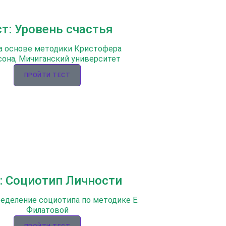
ст: Уровень счастья
а основе методики Кристофера
она, Мичиганский университет
ПРОЙТИ ТЕСТ
: Социотип Личности
ределение социотипа по методике Е.
Филатовой