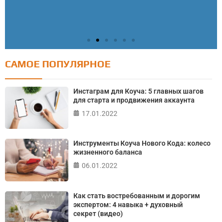
САМОЕ ПОПУЛЯРНОЕ
Тест: Как я контролирую свою жизнь?
Онлайн тест на основе шкалы локуса контроля
Инстаграм для Коуча: 5 главных шагов
Джулиана Роттера
для старта и продвижения аккаунта
17.01.2022
ПРОЙТИ ТЕСТ
Инструменты Коуча Нового Кода: колесо
жизненного баланса
06.01.2022
Как стать востребованным и дорогим
экспертом: 4 навыка + духовный
секрет (видео)