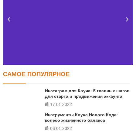
САМОЕ ПОПУЛЯРНОЕ
Тест FERMI
FERMI - современная методика оценки уровня счастья
Инстаграм для Коуча: 5 главных шагов
в 5 главных сферах
для старта и продвижения аккаунта
17.01.2022
ПРОЙТИ ТЕСТ
Инструменты Коуча Нового Кода:
колесо жизненного баланса
06.01.2022