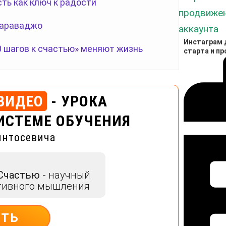
сть как ключ к радости
Караваджо
Инстаграм д
0 шагов к счастью» меняют жизнь
старта и п
ВИДЕО
- УРОКА
ИСТЕМЕ ОБУЧЕНИЯ
интосевича
 Счастью
- научный
тивного мышления
ИТЬ