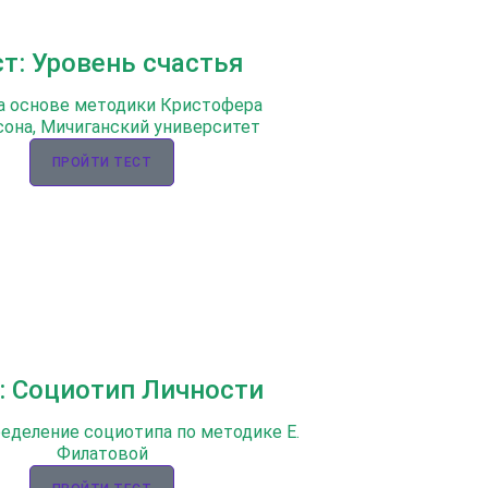
ст: Уровень счастья
а основе методики Кристофера
она, Мичиганский университет
ПРОЙТИ ТЕСТ
: Социотип Личности
ределение социотипа по методике Е.
Филатовой