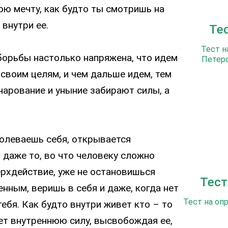
ою мечту, как будто ты смотришь на
 внутри ее.
Те
Тест н
борьбы настолько напряжена, что идем
Петерс
 своим целям, и чем дальше идем, тем
очарование и уныние забирают силы, а
олеваешь себя, открывается
ь даже то, во что человеку сложно
рхдействие, уже не остановишься
Тест
енным, веришь в себя и даже, когда нет
Тест на оп
тебя. Как будто внутри живет кто – то
ует внутреннюю силу, высвобождая ее,