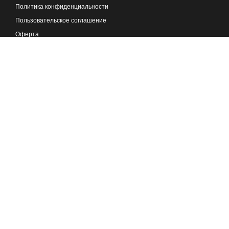
Политика конфиденциальности
Пользовательское соглашение
Оферта
Реклама на портале
🏆 ТОП СТАТЕЙ
🎓 ВЫБРАТЬ КОУЧА
🎯 СТАТЬ КОУЧЕМ
😊 ТЕСТ СОЦИОТИПА
⌛ ПРИЛОЖЕНИЕ НЛП
🌟 ТЕСТЫ ОНЛАЙН