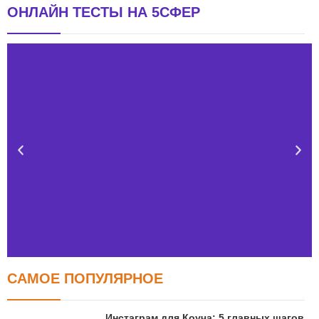
ОНЛАЙН ТЕСТЫ НА 5СФЕР
САМОЕ ПОПУЛЯРНОЕ
Тест FERMI
FERMI - современная методика оценки уровня счастья
Инстаграм для Коуча: 5 главных шагов