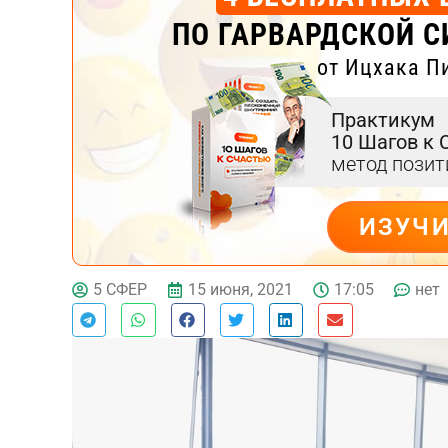
ПО ГАРВАРДСКОЙ С
от Ицхака П
Практикум
10 Шагов к 
метод пози
ИЗУЧ
ДЕЙСТВУЙ
15 июня, 2021
17:05
нет
5 СФЕР
Тест эмоционального
выгорания