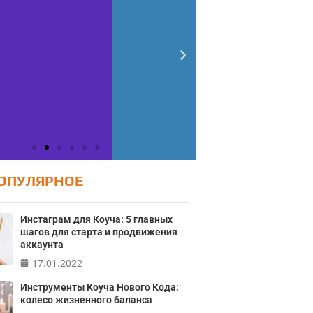
ОПУЛЯРНОЕ
Инстаграм для Коуча: 5 главных
шагов для старта и продвижения
аккаунта
17.01.2022
Тест: Ур
Тест: Как я
Инструменты Коуча Нового Кода:
колесо жизненного баланса
Тест на 
онтролирую свою