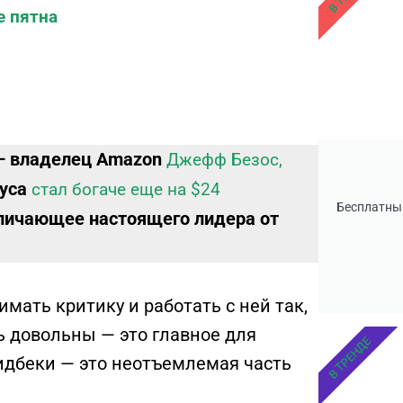
е пятна
 — владелец Amazon
Джефф Безос,
руса
стал богаче еще на $24
Бесплатны
отличающее настоящего лидера от
ать критику и работать с ней так,
ь довольны — это главное для
В ТРЕНДЕ
идбеки — это неотъемлемая часть