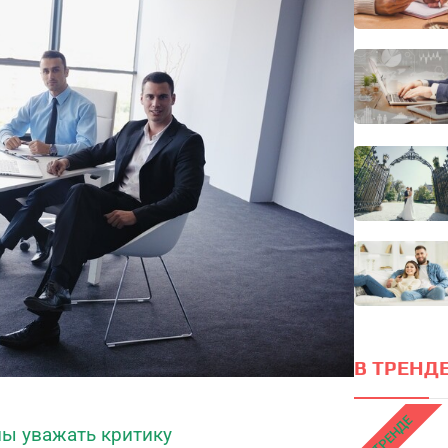
оценки уровня счастья в 5 главных
сферах
Он
локус
ПРОЙТИ ТЕСТ
В ТРЕНДЕ
В ТРЕНДЕ
ы уважать критику