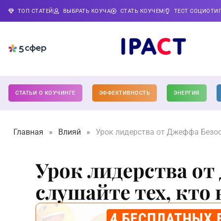
ТОП СТАТЕЙ
ВЫБРАТЬ КОУЧА
СТАТЬ КОУЧЕМ
ТЕСТ СОЦИОТИ
СТАТЬИ О КОУЧИНГЕ
ЭФФЕКТИВНОСТЬ
ЭНЕРГИЯ
Главная
»
Влияй
»
Урок лидерства от Джеффа Безоса
Урок лидерства от
слушайте тех, кто
4 БЕСПЛАТНЫХ 