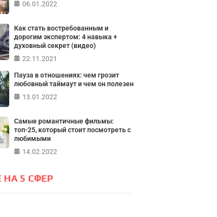
Кристофе
06.01.2022
жизнь?
Мичиганск
лайн тест на основе шкалы
Как стать востребованным и
дорогим экспертом: 4 навыка +
а контроля Джулиана Роттера
ПР
духовный секрет (видео)
22.11.2021
ПРОЙТИ ТЕСТ
Пауза в отношениях: чем грозит
любовный таймаут и чем он полезен
13.01.2022
Самые романтичные фильмы:
топ-25, который стоит посмотреть с
любимыми
14.02.2022
 НА 5 СФЕР