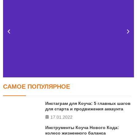
САМОЕ ПОПУЛЯРНОЕ
Тест FERMI
FERMI - современная методика оценки уровня счастья
Инстаграм для Коуча: 5 главных шагов
в 5 главных сферах
для старта и продвижения аккаунта
17.01.2022
ПРОЙТИ ТЕСТ
Инструменты Коуча Нового Кода:
колесо жизненного баланса