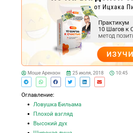
от Ицхака П
Практикум
10 Шагов к 
метод пози
ИЗУЧ
ДЕЙСТВУЙ
25 июля, 2018
10:45
Моше Арензон
Оглавление:
Ловушка Бильама
Тест эмоционального
Плохой взгляд
выгорания
Высокий дух
Онлайн диагностика синдрома
Широкая душа