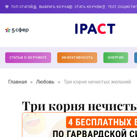
ТОП СТАТЕЙ
ВЫБРАТЬ КОУЧА
СТАТЬ КОУЧЕМ
ТЕСТ СОЦИОТИ
СТАТЬИ О КОУЧИНГЕ
ЭФФЕКТИВНОСТЬ
ЭНЕРГИЯ
Главная
»
Любовь
»
Три корня нечистых желаний
Три корня нечист
4 БЕСПЛАТНЫХ 
ПО ГАРВАРДСКОЙ С