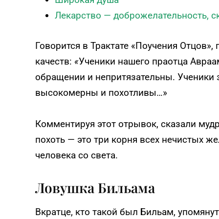
эмоционального выгорания
Лекарство — доброжелательность, с
ПРОЙТИ ТЕСТ
Говорится в Трактате «Поучения Отцов»
качеств:
«
У
ченики нашего праотца Авраа
обращении и непритязательны. Ученики 
высокомерны и похотливы…»
Комментируя этот отрывок, сказали мудр
похоть — это три корня всех нечистых ж
человека со света.
Ловушка Бильама
Вкратце, кто такой был Бильам, упомянут