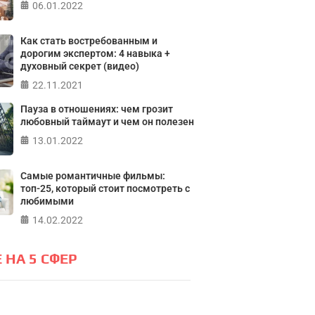
Мичиганск
06.01.2022
лайн тест на основе шкалы
а контроля Джулиана Роттера
Как стать востребованным и
ПР
дорогим экспертом: 4 навыка +
духовный секрет (видео)
ПРОЙТИ ТЕСТ
22.11.2021
Пауза в отношениях: чем грозит
любовный таймаут и чем он полезен
13.01.2022
Самые романтичные фильмы:
топ-25, который стоит посмотреть с
любимыми
14.02.2022
 НА 5 СФЕР