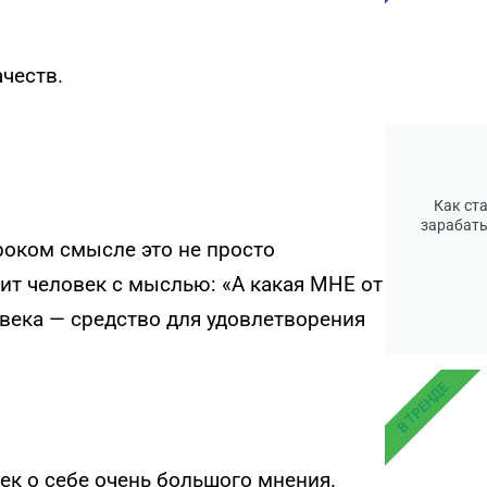
ачеств.
Как ст
зарабаты
роком смысле это не просто
идит человек с мыслью: «А какая МНЕ от
овека — средство для удовлетворения
В ТРЕНДЕ
век о себе очень большого мнения.