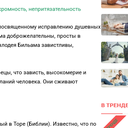
сферах
кромность, непритязательность
Он
локус
ПРОЙТИ ТЕСТ
, посвященному исправлению душевных
ма доброжелательны, просты в
злодея Бильама завистливы,
ецы, что зависть, высокомерие и
еланий человека. Они сживают
В ТРЕНДЕ
В ТРЕНДЕ
ый в Торе (Библии). Известно, что по