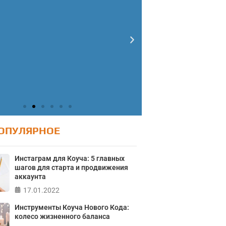
ОПУЛЯРНОЕ
Инстаграм для Коуча: 5 главных
шагов для старта и продвижения
аккаунта
Тест: Ур
17.01.2022
Тест: Как я
Тест на 
Инструменты Коуча Нового Кода:
онтролирую свою
колесо жизненного баланса
Кристофе
жизнь?