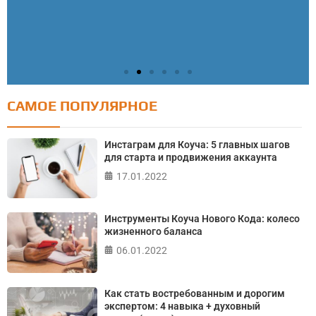
САМОЕ ПОПУЛЯРНОЕ
Тест: Как я контролирую свою жизнь?
Онлайн тест на основе шкалы локуса контроля
Инстаграм для Коуча: 5 главных шагов
Джулиана Роттера
для старта и продвижения аккаунта
17.01.2022
ПРОЙТИ ТЕСТ
Инструменты Коуча Нового Кода: колесо
жизненного баланса
06.01.2022
Как стать востребованным и дорогим
экспертом: 4 навыка + духовный