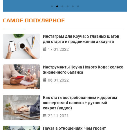
САМОЕ ПОПУЛЯРНОЕ
Тест: Как я контролирую свою жизнь?
Онлайн тест на основе шкалы локуса контроля
Инстаграм для Коуча: 5 главных шагов
Джулиана Роттера
для старта и продвижения аккаунта
17.01.2022
ПРОЙТИ ТЕСТ
Инструменты Коуча Нового Кода: колесо
жизненного баланса
06.01.2022
Как стать востребованным и дорогим
экспертом: 4 навыка + духовный
секрет (видео)
22.11.2021
Пауза в отношениях: чем грозит